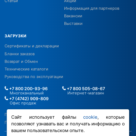
Статьи
Акции
Информация для партнеров
Вакансии
Выставки
ЗАГРУЗКИ
Сертификаты и декларации
Бланки заказов
Возврат и Обмен
Технические каталоги
Руководства по эксплуатации
+7 800 200-93-96
+7 800 505-08-67
Многоканальный
Интернет-магазин
+7 (4742) 909-809
Офис продаж
Политика в отношении ПДН
Сайт использует файлы
cookie
, которые
Политика обработки файлов cookie
позволяют узнавать вас и получать информацию о
вашем пользовательском опыте.