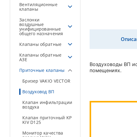
Вентиляционные
клапаны
Заслонки
воздушные
унифицированные
общего назначения
Описа
Клапаны обратные
Клапаны обратные
АЗЕ
Воздуховоды ВП ис
Приточные клапаны
помещениях.
Бризер VAKIO VECTOR
Воздуховод ВП
Клапан инфильтрации
воздуха
Клапан приточный KP
KIV D125
Монитор качества