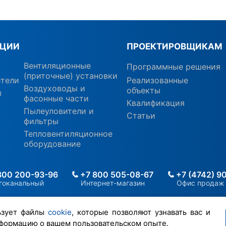
КЦИИ
ПРОЕКТИРОВЩИКАМ
Вентиляционные
Программные решения
(приточные) установки
ители
Реализованные
Воздуховоды и
объекты
ы
фасонные части
Квалификация
Пылеуловители и
Статьи
фильтры
Тепловентиляционное
оборудование
800 200-93-96
+7 800 505-08-67
+7 (4742) 9
гоканальный
Интернет-магазин
Офис продаж
ьзует файлы
cookie
, которые позволяют узнавать вас и
формацию о вашем пользовательском опыте.