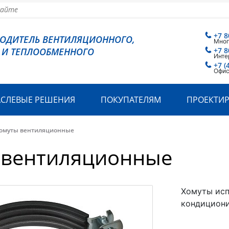
+7 8
ВОДИТЕЛЬ ВЕНТИЛЯЦИОННОГО,
Мног
 И ТЕПЛООБМЕННОГО
+7 8
Инте
+7 (
Офис
АСЛЕВЫЕ РЕШЕНИЯ
ПОКУПАТЕЛЯМ
ПРОЕКТИ
омуты вентиляционные
 вентиляционные
Хомуты исп
кондициони