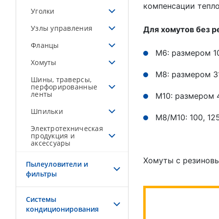
компенсации тепл
Уголки
Узлы управления
Для хомутов без 
Фланцы
М6: размером 1
Хомуты
М8: размером 3
Шины, траверсы,
перфорированные
ленты
М10: размером 
Шпильки
М8/М10: 100, 125
Электротехническая
продукция и
аксессуары
Хомуты с резиновым
Пылеуловители и
фильтры
Системы
кондиционирования