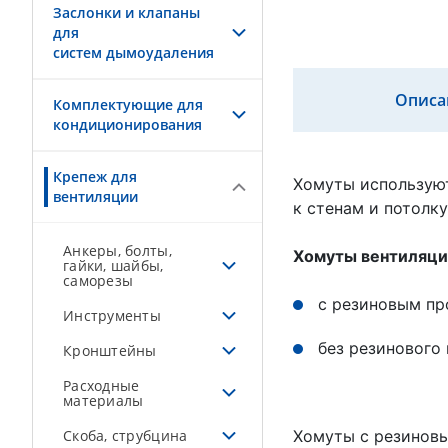
Заслонки и клапаны
для
систем дымоудаления
Описа
Комплектующие для
кондиционирования
Крепеж для
Хомуты используют
вентиляции
к стенам и потолк
Анкеры, болты,
Хомуты вентиляци
гайки, шайбы,
саморезы
с резиновым пр
Инструменты
без резинового
Кронштейны
Расходные
материалы
Скоба, струбцина
Хомуты с резиновы