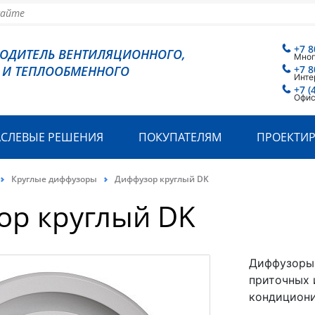
+7 8
ВОДИТЕЛЬ ВЕНТИЛЯЦИОННОГО,
Мног
 И ТЕПЛООБМЕННОГО
+7 8
Инте
+7 (
Офис
АСЛЕВЫЕ РЕШЕНИЯ
ПОКУПАТЕЛЯМ
ПРОЕКТИ
Круглые диффузоры
Диффузор круглый DK
ор круглый DK
Диффузоры 
приточных 
кондициони