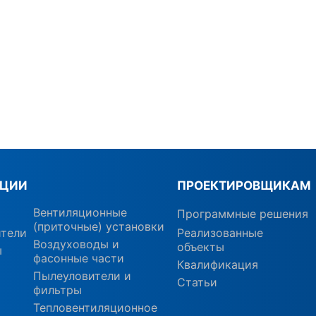
КЦИИ
ПРОЕКТИРОВЩИКАМ
Вентиляционные
Программные решения
(приточные) установки
ители
Реализованные
Воздуховоды и
объекты
ы
фасонные части
Квалификация
Пылеуловители и
Статьи
фильтры
Тепловентиляционное